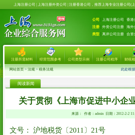
上海注册公司 | 上海注册外资公司 | 注册香港公司，推荐上海专业注册公司(
公司
│
上海注册公司
│
香港
注册
│
外资公司注册
│
海外
类型
│
离岸公司注册
│
合资
注册所需材料
经营范围参考
公司类型示例
注册公司程序
财税
网站首页
>
法规
>
税务法规
此处根
阅读新闻
关于贯彻《上海市促进中小企
来源： 作者：admin 日期：2012-2-2 11:3
文号： 沪地税货〔2011〕21号