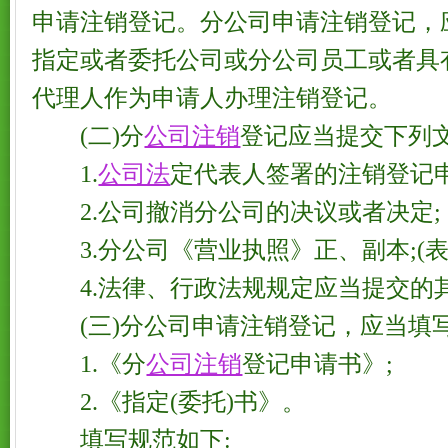
申请注销登记。分公司申请注销登记，
指定或者委托公司或分公司员工或者具
代理人作为申请人办理注销登记。
(二)分
公司注销
登记应当提交下列文
1.
公司法
定代表人签署的注销登记申请书
2.公司撤消分公司的决议或者决定;
3.分公司《营业执照》正、副本;(表式(
4.法律、行政法规规定应当提交的
(三)分公司申请注销登记，应当填写
1.《分
公司注销
登记申请书》;
2.《指定(委托)书》。
填写规范如下: