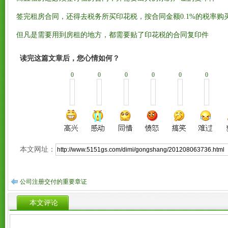
签完租房合同，还得去税务所买印花税，按合同金额0.1%的税率购
但凡是需要用到房租的地方，都需要贴了印花税的合同复印件
读完这篇文章后，您心情如何？
0
0
0
0
0
0
本文网址：
公司注册交付的重要章证
本文评论