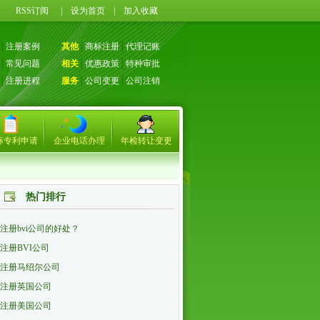
71
RSS订阅
|
设为首页
|
加入收藏
│
注册案例
其他
│
商标注册
│
代理记账
│
常见问题
相关
│
优惠政策
│
特种审批
│
注册进程
服务
│
公司变更
│
公司注销
标专利申请
企业电话办理
年检转让变更
热门排行
注册bvi公司的好处？
注册BVI公司
注册马绍尔公司
注册英国公司
注册美国公司