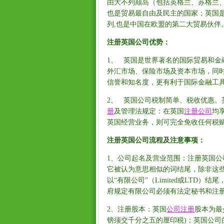
由大不列颠岛（包括英格兰、苏格兰
也是贸易最自由及民主的国家；英国
列,也是中国在欧盟的第二大贸易伙
注册英国公司优势：
1、 英国是世界著名的国际贸易和
外汇市场、保险市场及资本市场，同
信誉和知名度，更有利于国际金融工
2、 英国公司税制简单、税收优惠。
册
及管理法规定：在英国
注册公司
均
英国经营业务，则可完全免收任何税
注册英国公司流程及注意事项：
1、公司起名及营业范围：注册英国公
它被认为意思相似的词结尾，除非这
以“有限公司”（Limited或LTD
府规定有限公司必须有法定秘书和注
2、注册股本：英国
公司注册
股本为最
镑须交千分之五的厘印税)；英国公司