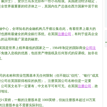
、威尔士）、爱尔兰岛东北部和一些小岛组成。英国政治经济稳定，
是全世界最重要的经济体之一，其国内生产总值在西方国家中居于前
伴。
金融中心，全球知名的金融机构几乎都云集在此，有着世界上最大的
时也拥有最健全的商业銀行系统。在英国
注册公司
，有利于提高企业
具的运用和最广渠道的融资。
英国是世界上税率最低的国家之一，1984年制定的国际商业
公司注
享免缴入息税的优惠，包括资产增值税及任何形式的应课税。如非在
赋。
司的名称和营业范围基本无任何限制（但不能以"信托"、"银行"或其
些公司在英国获得相应的执照）。注册英国公司名称但是一定要
）结尾，公司英文名字一定要有，中文名字可有可无。在英国
注册公司
，政
册地址。
少1英镑，一般的注册股本是 1000英镑，但如注册股本超过10万英
的注册股本金不需要实际到位。