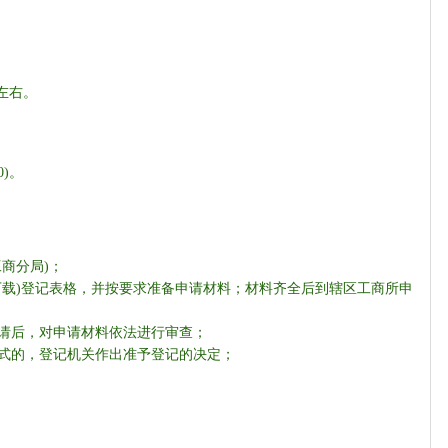
左右。
0)
。
工商分局
)
；
下载
)
登记表格，并按要求准备申请材料；材料齐全后到辖区工商所申
请后，对申请材料依法进行审查；
式的，登记机关作出准予登记的决定；