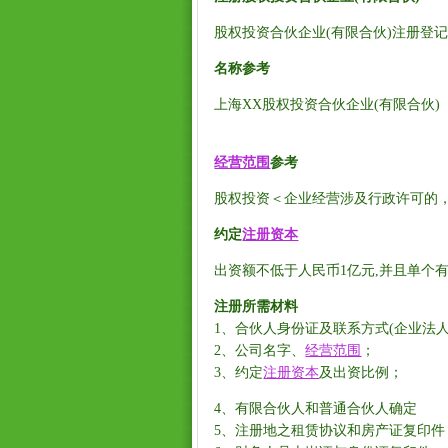
股权投资合伙企业
(
有限合伙
)
注册登
名称参考
上海
XX
股权投资
合伙企业
(
有限合伙
)
经营范围
参考
股权投资＜企业经营涉及行政许可的
约定
注册资本
出资额不低于人民币
1
亿元
,
并且单个
注册所需材料
1
、合伙人身份证及联系方式
(
企业法
2
、公司名字、
经营范围
；
3
、约定
注册资本
及出资比例；
4
、有限合伙人和普通合伙人确定
5
、注册地之租赁协议和房产证复印件