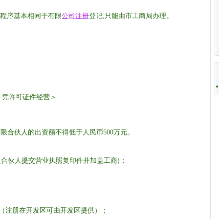
记程序基本相同于有限
公司注册
登记
,
只能由市工商局办理
。
，凭许可证件经营＞
有限合伙人的出资额不得低于人民币
500
万元。
人合伙人提交营业执照复印件并加盖工商
)
；
（注册在开发区可由开发区提供）；