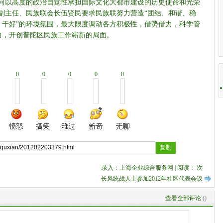
如何以高度的政治自觉性承担国际文化大都市建设的历史使命和光荣
副主任、民族联会长伍贤民要求民族联努力营造“团结、和谐、稳
、干好”的环境氛围，最大限度调动各方积极性，借势借力，科学管
力，开创普陀区民族工作崭新的局面。
0
0
0
0
0
录入：上海企业综合服务网 | 阅读：
次
长风统战人士参加2012年社区代表会议
查看全部评论
(
)