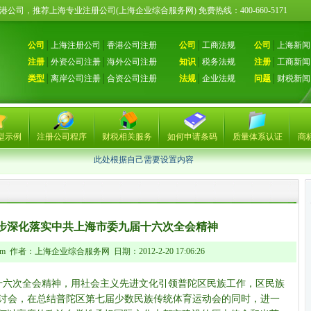
册香港公司，推荐上海专业注册公司(上海企业综合服务网) 免费热线：400-660-51
公司
│
上海注册公司
│
香港公司注册
公司
│
工商法规
公司
│
上海新闻
注册
│
外资公司注册
│
海外公司注册
知识
│
税务法规
注册
│
工商新闻
类型
│
离岸公司注册
│
合资公司注册
法规
│
企业法规
问题
│
财税新闻
型示例
注册公司程序
财税相关服务
如何申请条码
质量体系认证
商
此处根据自己需要设置内容
步深化落实中共上海市委九届十六次全会精神
com 作者：上海企业综合服务网 日期：2012-2-20 17:06:26
六次全会精神，用社会主义先进文化引领普陀区民族工作，区民族
研讨会，在总结普陀区第七届少数民族传统体育运动会的同时，进一