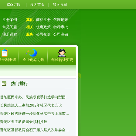
71
RSS订阅
|
设为首页
|
加入收藏
│
注册案例
其他
│
商标注册
│
代理记账
│
常见问题
相关
│
优惠政策
│
特种审批
│
注册进程
服务
│
公司变更
│
公司注销
标专利申请
企业电话办理
年检转让变更
热门排行
普陀区民宗办、民族联联手打造学习型团…
长风统战人士参加2012年社区代表会议
普陀区民族联进一步深化落实中共上海市…
普陀区天主教爱国会顺利换届
普陀区基督教两会召开第六届八次常委会…