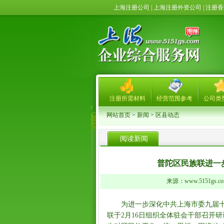
上海注册公司 | 上海注册外资公司 | 注
注册所需材料
经营范围参考
公司类
网站首页
>
新闻
>
区县动态
阅读新闻
普陀区民族联进一
来源：www.5151gs.
为进一步深化中共上海市委九届十
联于2月16日组织全体驻会干部召开