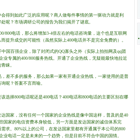
企业中会得到如此广泛的应用呢？商人做每件事情的第一驱动力就是利
好处呢？市场调研公司的报告为我们揭开了谜底。
00/800电话，那么将增加3-4倍左右的电话咨询量，这个也是互联网
而提升成交的可能性（虽然实际上400电话并不是完全免费的）。
翻开中国百强企业，除了封闭式的QQ寡头之外（实际上拍拍网及qq团
企业专属的400/800服务热线。开通了企业热线，无疑能最快地拉近
的青睐。
产品，差不多的服务，那么如果一家有开通企业热线，一家使用的是普
咨询呢？答案不言而喻。
选择800电话呢还是400电话？400电话和800电话的主要区别在哪
达国家，没有任何一个国家的企业热线是像中国这样，普及的是40
这些国家的电信资费本身较低，另一方面是发达国家的诚信体系完
需求。80%以上的公司，在发达国家里都有开通属于本公司的800
的企业电话一定是未来的一个趋势，但是目前不符合中国的国情。