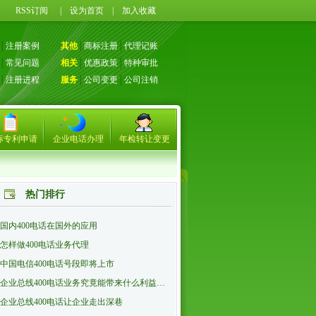
71
RSS订阅
|
设为首页
|
加入收藏
│
注册案例
其他
│
商标注册
│
代理记账
│
常见问题
相关
│
优惠政策
│
特种审批
│
注册进程
服务
│
公司变更
│
公司注销
标专利申请
企业电话办理
年检转让变更
热门排行
国内400电话在国外的应用
怎样做400电话业务代理
中国电信400电话号段即将上市
企业总线400电话业务究竟能带来什么利益…
企业总线400电话让企业走出深巷