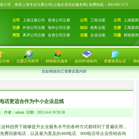
册香港公司，推荐上海专业注册公司(上海企业综合服务网) 免费热线：400-660-51
公司
│
上海注册公司
│
香港公司注册
公司
│
工商法规
公司
│
上海新闻
注册
│
外资公司注册
│
海外公司注册
知识
│
税务法规
注册
│
工商新闻
类型
│
离岸公司注册
│
合资公司注册
法规
│
企业法规
问题
│
财税新闻
型示例
注册公司程序
财税相关服务
如何申请条码
质量体系认证
商
此处根据自己需要设置内容
00电话更适合作为中小企业总线
作者：admin 日期：2012-6-6 10:59:38
在这种趋势下能够提升企业服务水平的各种方式都得到了普遍应用，
00免费回拨电话，以及最为普及的400电话、800电话等企业营销咨询