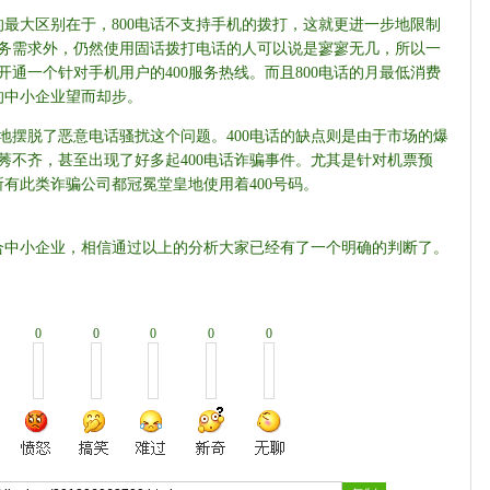
间的最大区别在于，800电话不支持手机的拨打，这就更进一步地限制
业务需求外，仍然使用固话拨打电话的人可以说是寥寥无几，所以一
开通一个针对手机用户的400服务热线。而且800电话的月最低消费
话的中小企业望而却步。
底地摆脱了恶意电话骚扰这个问题。400电话的缺点则是由于市场的爆
良莠不齐，甚至出现了好多起400电话诈骗事件。尤其是针对机票预
有此类诈骗公司都冠冕堂皇地使用着400号码。
更适合中小企业，相信通过以上的分析大家已经有了一个明确的判断了。
0
0
0
0
0