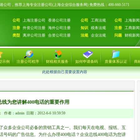
册香港公司，推荐上海专业注册公司(上海企业综合服务网) 免费热线：400-660-51
公司
│
上海注册公司
│
香港公司注册
公司
│
工商法规
公司
│
上海新闻
注册
│
外资公司注册
│
海外公司注册
知识
│
税务法规
注册
│
工商新闻
类型
│
离岸公司注册
│
合资公司注册
法规
│
企业法规
问题
│
财税新闻
型示例
注册公司程序
财税相关服务
如何申请条码
质量体系认证
商
此处根据自己需要设置内容
总线为您讲解400电话的重要作用
作者：admin 日期：2012-6-6 10:59:59
成了众多企业公司必备的营销工具之一。我们每天在电视、报纸、互
话号码的广告信息。为什么办理400电话？企业总线400电话为您讲