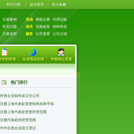
71
RSS订阅
|
设为首页
|
加入收藏
│
注册案例
其他
│
商标注册
│
代理记账
│
常见问题
相关
│
优惠政策
│
特种审批
│
注册进程
服务
│
公司变更
│
公司注销
标专利申请
企业电话办理
年检转让变更
热门排行
外资企业如何设立分公司
注册上海代表处变更机构名称手续
注册上海代表处变更经营范围
注册代表处的经营范围
中外合资企业设立登记