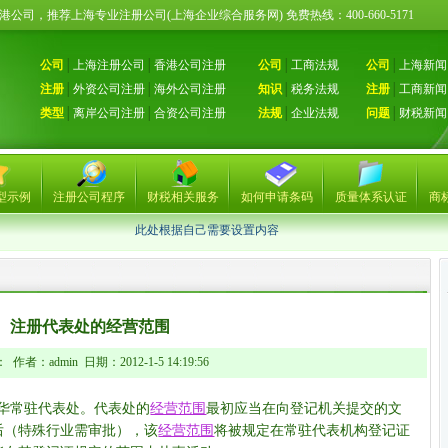
册香港公司，推荐上海专业注册公司(上海企业综合服务网) 免费热线：400-660-51
公司
│
上海注册公司
│
香港公司注册
公司
│
工商法规
公司
│
上海新闻
注册
│
外资公司注册
│
海外公司注册
知识
│
税务法规
注册
│
工商新闻
类型
│
离岸公司注册
│
合资公司注册
法规
│
企业法规
问题
│
财税新闻
型示例
注册公司程序
财税相关服务
如何申请条码
质量体系认证
商
此处根据自己需要设置内容
注册代表处的经营范围
作者：admin 日期：2012-1-5 14:19:56
华常驻代表处。代表处的
经营范围
最初应当在向登记机关提交的文
后（特殊行业需审批），该
经营范围
将被规定在常驻代表机构登记证